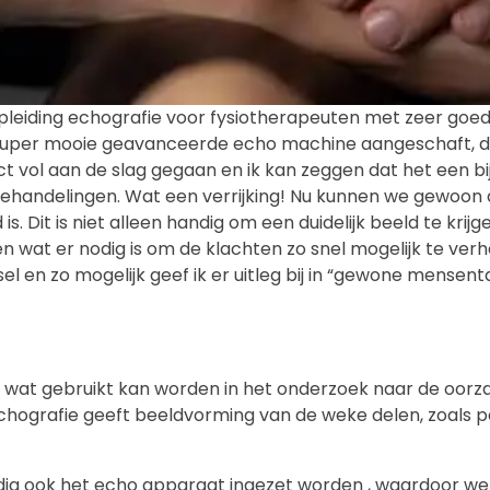
pleiding echografie voor fysiotherapeuten met zeer goe
 super mooie geavanceerde echo machine aangeschaft, 
ct vol aan de slag gegaan en ik kan zeggen dat het een b
 behandelingen. Wat een verrijking! Nu kunnen we gewoon d
s. Dit is niet alleen handig om een duidelijk beeld te krijg
 wat er nodig is om de klachten zo snel mogelijk te verh
el en zo mogelijk geef ik er uitleg bij in “gewone mensent
 wat gebruikt kan worden in het onderzoek naar de oorz
chografie geeft beeldvorming van de weke delen, zoals p
dig ook het echo apparaat ingezet worden , waardoor we