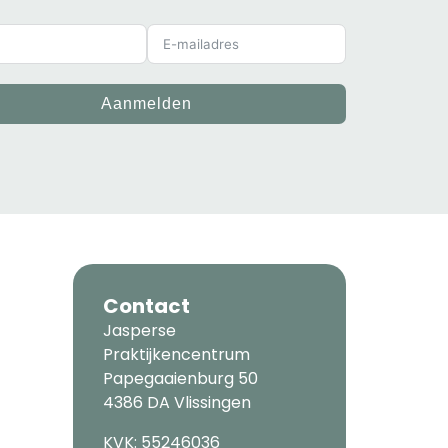
Aanmelden
Contact
Jasperse
Praktijkencentrum
Papegaaienburg 50
4386 DA Vlissingen
KVK: 55246036