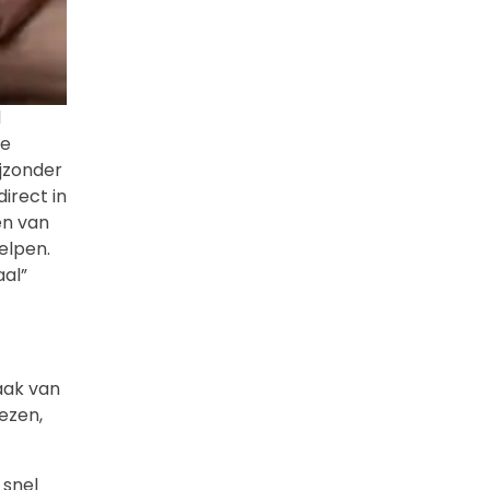
d
de
ijzonder
irect in
en van
elpen.
aal”
aak van
ezen,
 snel