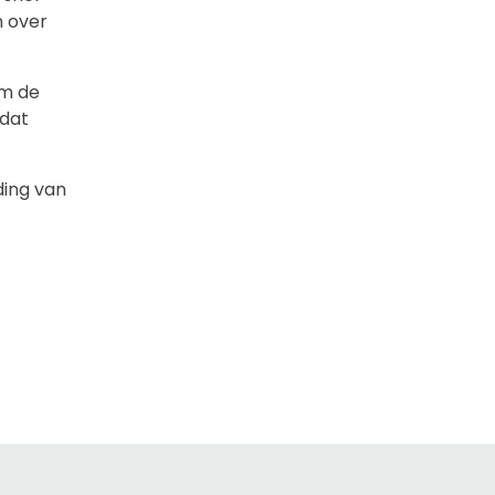
n over
om de
odat
ding van