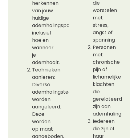
die
herkennen
worstelen
van jouw
met
huidige
stress,
ademhalingspatronen,
angst of
inclusief
spanning
hoe en
Personen
wanneer
met
je
chronische
ademhaalt.
pijn of
Technieken
lichamelijke
aanleren:
klachten
Diverse
die
ademhalingstechnieken
gerelateerd
worden
zijn aan
aangeleerd.
ademhaling
Deze
Iedereen
worden
die zijn of
op maat
haar
aangeboden.