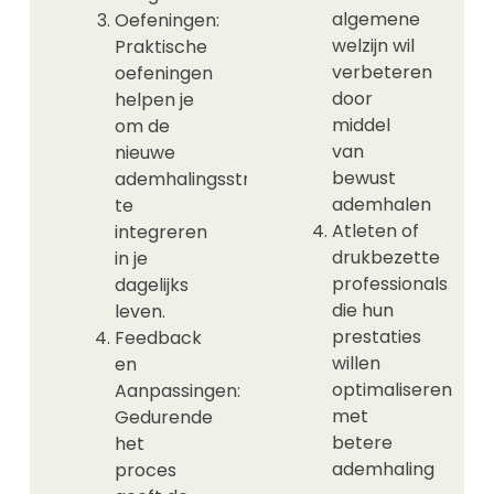
algemene
Oefeningen:
welzijn wil
Praktische
verbeteren
oefeningen
door
helpen je
middel
om de
van
nieuwe
bewust
ademhalingsstructuren
ademhalen
te
Atleten of
integreren
drukbezette
in je
professionals
dagelijks
die hun
leven.
prestaties
Feedback
willen
en
optimaliseren
Aanpassingen:
met
Gedurende
betere
het
ademhaling
proces