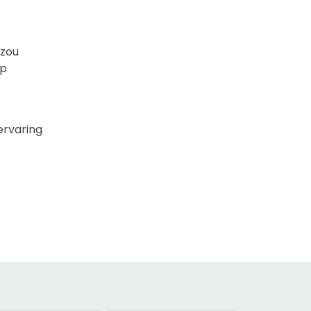
 zou
op
ervaring