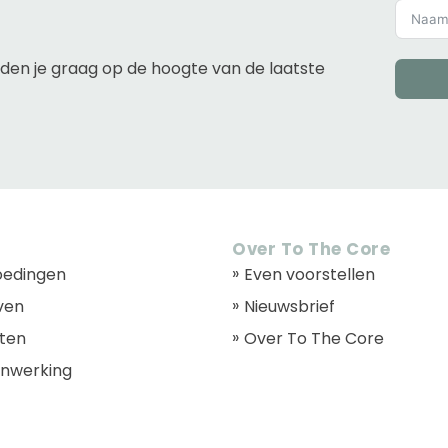
uden je graag op de hoogte van de laatste
Over To The Core
oedingen
Even voorstellen
ven
Nieuwsbrief
ten
Over To The Core
nwerking